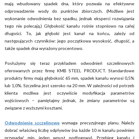
mają wbudowany spadek dna, który pozwala na efektywne
odprowadzenie wody do punktów zbiorczych. (Możliwe jest
wykonanie odwodnienia bez spadku, jednak eksperci rozwiązania
tego nie polecają.) Głębokość kanału rośnie stopniowo na całej
długości. To, jak głęboki jest kanał na końcu, zależy od
następujących czynników: jego początkowa wysokość, długość, a
także spadek dna wyrażony procentowo.
Posłużymy się teraz przykładem odwodnień szczelinowych
oferowanych przez firmę KMB STEEL PRODUCT. Standardowe
produkty firmy mają głębokość 65 mm, spadek kanału wynosi 0,5%
lub 1,0%. Szczelina jest szeroko na 20 mm. W zależności od potrzeb
klienta możliwa jest oczywiście modyfikacja parametrów
wyjściowych – pamiętajmy jednak, że zmiany parametrów są
związane z wyższymi kosztami.
Odwodnienie szczelinowe
wymaga precyzyjnego planu. Należy
dobrać właściwą liczbę odpływów (na każde 10 m kanału powinien
przypadać min. jeden wpust podłogowy). Przebieg kanału i