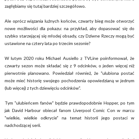
zagłębiamy się tutaj bardziej szczegółowo.
Ale oprócz wiązania luźnych końców, czwarty bieg może otworzyć
nowe możliwości dla pokazu: na przykład, aby dopasować się do
szybko starzejącej się młodej obsady, czy Dziwne Rzeczy mogą być
ustawione na cztery lata po trzecim sezonie?
W lutym 2020 roku Michael Ausiello z TVLine poinformował, że
czwarty sezon może składać się z 9 odcinków, o jeden więcej niż
pierwotnie planowano. Powiedział również, że "ulubiona postać
może mieć historię swojego pochodzenia opowiedzianą w jednym
(lub więcej) z tych dziewięciu odcinków".
Tym "ulubieńcem fanów" będzie prawdopodobnie Hopper, po tym
jak David Harbour obiecał fanom Liverpool Comic Con w marcu
"wielkie, wielkie odkrycie" na temat historii jego postaci w
nadchodzącej serii.