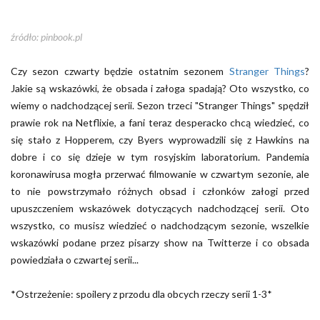
źródło: pinbook.pl
Czy sezon czwarty będzie ostatnim sezonem
Stranger Things
?
Jakie są wskazówki, że obsada i załoga spadają? Oto wszystko, co
wiemy o nadchodzącej serii. Sezon trzeci "Stranger Things" spędził
prawie rok na Netflixie, a fani teraz desperacko chcą wiedzieć, co
się stało z Hopperem, czy Byers wyprowadzili się z Hawkins na
dobre i co się dzieje w tym rosyjskim laboratorium. Pandemia
koronawirusa mogła przerwać filmowanie w czwartym sezonie, ale
to nie powstrzymało różnych obsad i członków załogi przed
upuszczeniem wskazówek dotyczących nadchodzącej serii. Oto
wszystko, co musisz wiedzieć o nadchodzącym sezonie, wszelkie
wskazówki podane przez pisarzy show na Twitterze i co obsada
powiedziała o czwartej serii...
*Ostrzeżenie: spoilery z przodu dla obcych rzeczy serii 1-3*