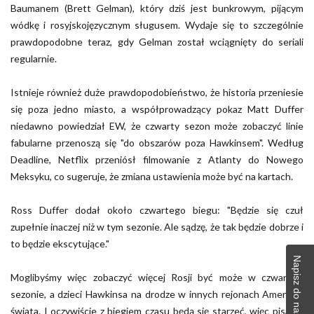
Baumanem (Brett Gelman), który dziś jest bunkrowym, pijącym
wódkę i rosyjskojęzycznym sługusem. Wydaje się to szczególnie
prawdopodobne teraz, gdy Gelman został wciągnięty do seriali
regularnie.
Istnieje również duże prawdopodobieństwo, że historia przeniesie
się poza jedno miasto, a współprowadzący pokaz Matt Duffer
niedawno powiedział EW, że czwarty sezon może zobaczyć linie
fabularne przenoszą się "do obszarów poza Hawkinsem". Według
Deadline, Netflix przeniósł filmowanie z Atlanty do Nowego
Meksyku, co sugeruje, że zmiana ustawienia może być na kartach.
Ross Duffer dodał około czwartego biegu: "Będzie się czuł
zupełnie inaczej niż w tym sezonie. Ale sądzę, że tak będzie dobrze i
to będzie ekscytujące."
Napisz do naszej redakcji
Moglibyśmy więc zobaczyć więcej Rosji być może w czwartym
sezonie, a dzieci Hawkinsa na drodze w innych rejonach Ameryki i
świata. I oczywiście z biegiem czasu będą się starzeć, więc pisarze