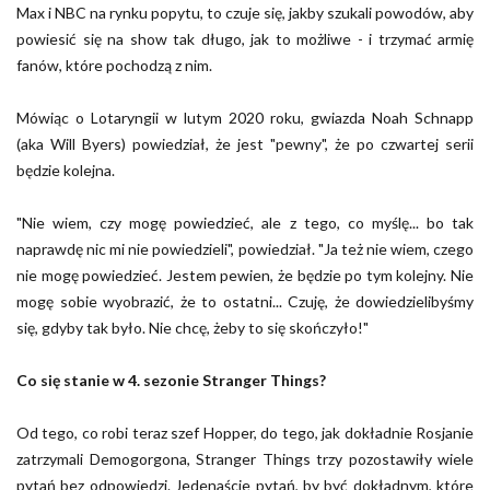
Max i NBC na rynku popytu, to czuje się, jakby szukali powodów, aby
powiesić się na show tak długo, jak to możliwe - i trzymać armię
fanów, które pochodzą z nim.
Mówiąc o Lotaryngii w lutym 2020 roku, gwiazda Noah Schnapp
(aka Will Byers) powiedział, że jest "pewny", że po czwartej serii
będzie kolejna.
"Nie wiem, czy mogę powiedzieć, ale z tego, co myślę... bo tak
naprawdę nic mi nie powiedzieli", powiedział. "Ja też nie wiem, czego
nie mogę powiedzieć. Jestem pewien, że będzie po tym kolejny. Nie
mogę sobie wyobrazić, że to ostatni... Czuję, że dowiedzielibyśmy
się, gdyby tak było. Nie chcę, żeby to się skończyło!"
Co się stanie w 4. sezonie Stranger Things?
Od tego, co robi teraz szef Hopper, do tego, jak dokładnie Rosjanie
zatrzymali Demogorgona, Stranger Things trzy pozostawiły wiele
pytań bez odpowiedzi. Jedenaście pytań, by być dokładnym, które