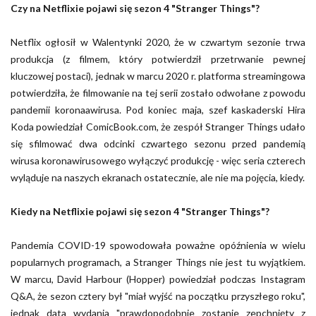
Czy na Netflixie pojawi się sezon 4 "Stranger Things"?
Netflix ogłosił w Walentynki 2020, że w czwartym sezonie trwa
produkcja (z filmem, który potwierdził przetrwanie pewnej
kluczowej postaci), jednak w marcu 2020 r. platforma streamingowa
potwierdziła, że filmowanie na tej serii zostało odwołane z powodu
pandemii koronaawirusa. Pod koniec maja, szef kaskaderski Hira
Koda powiedział ComicBook.com, że zespół Stranger Things udało
się sfilmować dwa odcinki czwartego sezonu przed pandemią
wirusa koronawirusowego wyłączyć produkcję - więc seria czterech
wyląduje na naszych ekranach ostatecznie, ale nie ma pojęcia, kiedy.
Kiedy na Netflixie pojawi się sezon 4 "Stranger Things"?
Pandemia COVID-19 spowodowała poważne opóźnienia w wielu
popularnych programach, a Stranger Things nie jest tu wyjątkiem.
W marcu, David Harbour (Hopper) powiedział podczas Instagram
Q&A, że sezon cztery był "miał wyjść na początku przyszłego roku",
jednak data wydania "prawdopodobnie zostanie zepchnięty z