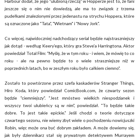
Harbour dodał, że jego "ulubioną rzeczą" w Hopperze jest to, że fani
jeszcze się o nim nie dowiedzą, ale ma to związek z trzema
pudełkami znalezionymi przez jedenastu na strychu Hoppera, które
są oznaczone jako "Tata", "Wietnam" i "Nowy Jork".
Co więcej, najwidoczniej nadchodzący serial będzie najstraszniejszy
jak dotąd - według Keery'ego, który gra Steve'a Harringtona. Aktor
powiedział Total Film: "Myślę, że w tym roku - i wiem, że mówię to co
roku - ale na pewno będzie to o wiele straszniejsze niż w
poprzednich latach, bo w zeszłym roku było całkiem ciemno".
Zostało to powtórzone przez szefa kaskaderów Stranger Things,
Hiro Koda, który powiedział ComicBook.com, że czwarty sezon
będzie "ciemniejszy". "Jest mnóstwo wielkich niespodzianek i
wszyscy twoi ulubieńcy są w nim", powiedział. "To będzie takie
dobre. To jest takie epickie." Jeśli chodzi o teorie dotyczące
czwartego sezonu, nie wiemy zbyt wiele o pochodzeniu nowicjuszki
Robin, więc może ona być dobrym zakładem. A może dowiemy się,
jak były dziennikarz stał się prywatnym detektywem Murrayem