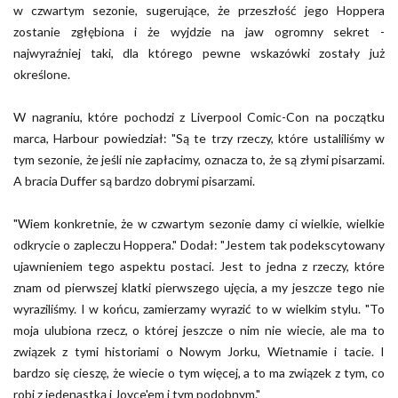
w czwartym sezonie, sugerujące, że przeszłość jego Hoppera
zostanie zgłębiona i że wyjdzie na jaw ogromny sekret -
najwyraźniej taki, dla którego pewne wskazówki zostały już
określone.
W nagraniu, które pochodzi z Liverpool Comic-Con na początku
marca, Harbour powiedział: "Są te trzy rzeczy, które ustaliliśmy w
tym sezonie, że jeśli nie zapłacimy, oznacza to, że są złymi pisarzami.
A bracia Duffer są bardzo dobrymi pisarzami.
"Wiem konkretnie, że w czwartym sezonie damy ci wielkie, wielkie
odkrycie o zapleczu Hoppera." Dodał: "Jestem tak podekscytowany
ujawnieniem tego aspektu postaci. Jest to jedna z rzeczy, które
znam od pierwszej klatki pierwszego ujęcia, a my jeszcze tego nie
wyraziliśmy. I w końcu, zamierzamy wyrazić to w wielkim stylu. "To
moja ulubiona rzecz, o której jeszcze o nim nie wiecie, ale ma to
związek z tymi historiami o Nowym Jorku, Wietnamie i tacie. I
bardzo się cieszę, że wiecie o tym więcej, a to ma związek z tym, co
robi z jedenastką i Joyce'em i tym podobnym."