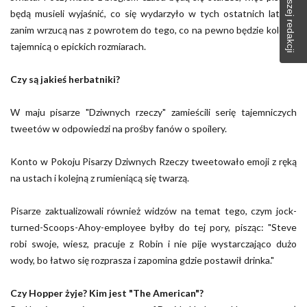
będą musieli wyjaśnić, co się wydarzyło w tych ostatnich latach,
zanim wrzucą nas z powrotem do tego, co na pewno będzie kolejną
tajemnicą o epickich rozmiarach.
Czy są jakieś herbatniki?
W maju pisarze "Dziwnych rzeczy" zamieścili serię tajemniczych
tweetów w odpowiedzi na prośby fanów o spoilery.
Konto w Pokoju Pisarzy Dziwnych Rzeczy tweetowało emoji z ręką
na ustach i kolejną z rumieniącą się twarzą.
Pisarze zaktualizowali również widzów na temat tego, czym jock-
turned-Scoops-Ahoy-employee byłby do tej pory, pisząc: "Steve
robi swoje, wiesz, pracuje z Robin i nie pije wystarczająco dużo
wody, bo łatwo się rozprasza i zapomina gdzie postawił drinka."
Czy Hopper żyje? Kim jest "The American"?