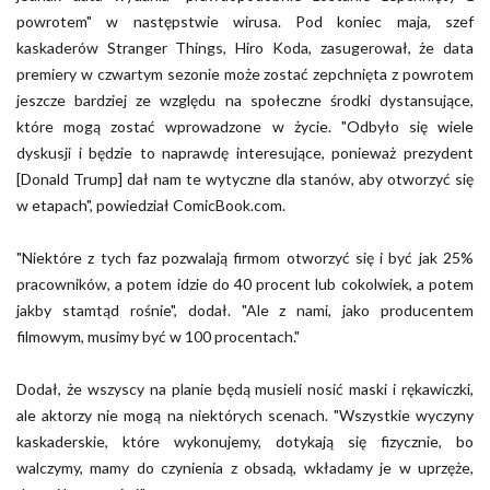
powrotem" w następstwie wirusa. Pod koniec maja, szef
kaskaderów Stranger Things, Hiro Koda, zasugerował, że data
premiery w czwartym sezonie może zostać zepchnięta z powrotem
jeszcze bardziej ze względu na społeczne środki dystansujące,
które mogą zostać wprowadzone w życie. "Odbyło się wiele
dyskusji i będzie to naprawdę interesujące, ponieważ prezydent
[Donald Trump] dał nam te wytyczne dla stanów, aby otworzyć się
w etapach", powiedział ComicBook.com.
"Niektóre z tych faz pozwalają firmom otworzyć się i być jak 25%
pracowników, a potem idzie do 40 procent lub cokolwiek, a potem
jakby stamtąd rośnie", dodał. "Ale z nami, jako producentem
filmowym, musimy być w 100 procentach."
Dodał, że wszyscy na planie będą musieli nosić maski i rękawiczki,
ale aktorzy nie mogą na niektórych scenach. "Wszystkie wyczyny
kaskaderskie, które wykonujemy, dotykają się fizycznie, bo
walczymy, mamy do czynienia z obsadą, wkładamy je w uprzęże,