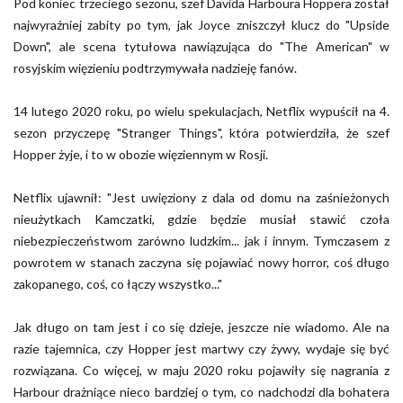
Pod koniec trzeciego sezonu, szef Davida Harboura Hoppera został
najwyraźniej zabity po tym, jak Joyce zniszczył klucz do "Upside
Down", ale scena tytułowa nawiązująca do "The American" w
rosyjskim więzieniu podtrzymywała nadzieję fanów.
14 lutego 2020 roku, po wielu spekulacjach, Netflix wypuścił na 4.
sezon przyczepę "Stranger Things", która potwierdziła, że szef
Hopper żyje, i to w obozie więziennym w Rosji.
Netflix ujawnił: "Jest uwięziony z dala od domu na zaśnieżonych
nieużytkach Kamczatki, gdzie będzie musiał stawić czoła
niebezpieczeństwom zarówno ludzkim... jak i innym. Tymczasem z
powrotem w stanach zaczyna się pojawiać nowy horror, coś długo
zakopanego, coś, co łączy wszystko..."
Jak długo on tam jest i co się dzieje, jeszcze nie wiadomo. Ale na
razie tajemnica, czy Hopper jest martwy czy żywy, wydaje się być
rozwiązana. Co więcej, w maju 2020 roku pojawiły się nagrania z
Harbour drażniące nieco bardziej o tym, co nadchodzi dla bohatera