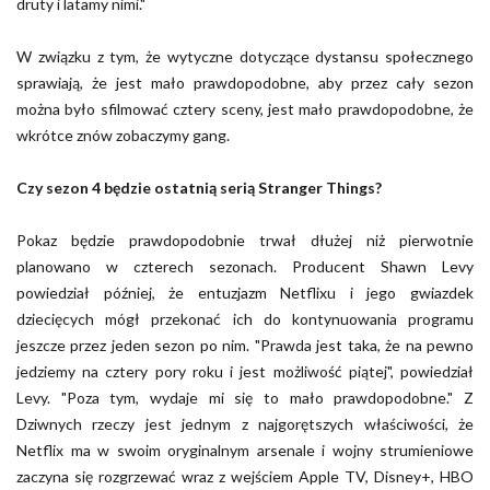
druty i latamy nimi."
W związku z tym, że wytyczne dotyczące dystansu społecznego
sprawiają, że jest mało prawdopodobne, aby przez cały sezon
można było sfilmować cztery sceny, jest mało prawdopodobne, że
wkrótce znów zobaczymy gang.
Czy sezon 4 będzie ostatnią serią
Stranger Things
?
Pokaz będzie prawdopodobnie trwał dłużej niż pierwotnie
planowano w czterech sezonach. Producent Shawn Levy
powiedział później, że entuzjazm Netflixu i jego gwiazdek
dziecięcych mógł przekonać ich do kontynuowania programu
jeszcze przez jeden sezon po nim. "Prawda jest taka, że na pewno
jedziemy na cztery pory roku i jest możliwość piątej", powiedział
Levy. "Poza tym, wydaje mi się to mało prawdopodobne." Z
Dziwnych rzeczy jest jednym z najgorętszych właściwości, że
Netflix ma w swoim oryginalnym arsenale i wojny strumieniowe
zaczyna się rozgrzewać wraz z wejściem Apple TV, Disney+, HBO