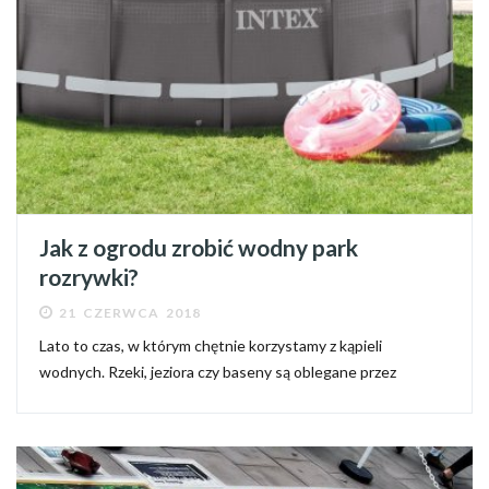
Jak z ogrodu zrobić wodny park
rozrywki?
21 CZERWCA 2018
Lato to czas, w którym chętnie korzystamy z kąpieli
wodnych. Rzeki, jeziora czy baseny są oblegane przez
chcących się odchudzić turystów a na plażach trudno znaleźć
kawałek wolnego miejsca. Ciekawą alternatywą jest
zorganizowanie...