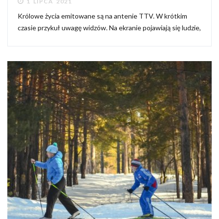
1 LIPCA 2021
Królowe życia emitowane są na antenie TTV. W krótkim
czasie przykuł uwagę widzów. Na ekranie pojawiają się ludzie,
którzy przejęli kontrolę nad swoim losem i prowadzą
luksusowy tryb życia. Widzowie mogą zobaczyć ich życie
prywatne...