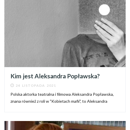
Kim jest Aleksandra Popławska?
24 LISTOPADA 2021
Polska aktorka teatralna i filmowa Aleksandra Popławska,
znana również z roli w "Kobietach mafii", to Aleksandra
Popławska. Niewiele wiemy o jej życiu prywatnym, ponieważ
w wywiadach rzadko mówi o swojej rodzinie. Zebraliśmy
wszystkie...