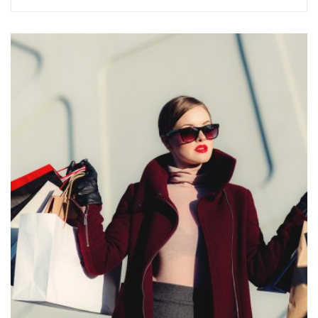
przeprowadzone przez portal randkowy flirtak.pl wykazały,
że dwie trzecie kobiet mogłyby „wykorzystać” seksualnie
przeciwną płeć...