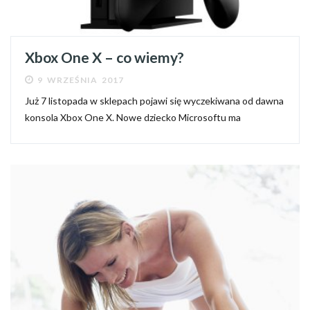
Xbox One X – co wiemy?
9 WRZEŚNIA 2017
Już 7 listopada w sklepach pojawi się wyczekiwana od dawna
konsola Xbox One X. Nowe dziecko Microsoftu ma
zagwarantować niespotykaną dotąd wydajność oraz obsługę
natywnej rozdzielczości 4K. Czy rzeczywiście jest na co
czekać?...