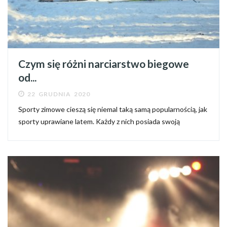
Czym się różni narciarstwo biegowe
od...
22 GRUDNIA 2020
​Sporty zimowe cieszą się niemal taką samą popularnością, jak
sporty uprawiane latem. Każdy z nich posiada swoją
specyfikę i wyjątkowy urok. Jeśli mowa o sportach zimowych,
to na pierwsze miejsce wysuwa się narciarstwo, a jego...