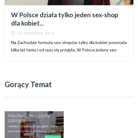
W Polsce działa tylko jeden sex-shop
dla kobiet...
16 GRUDNIA 2014
Na Zachodzie formuła sex-shopów tylko dla kobiet powstała
kilka lat temu i od razu się przyjęła. W Polsce jedyny sex-
shop dla kobiet działa od dwóch lat pod szyldem LoveStore.
Dosłowność zastąpiła w nim subtelność, próżno więc...
Gorący Temat