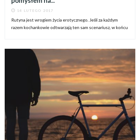
pomysłem na...
14 LUTEGO 2017
Rutyna jest wrogiem życia erotycznego. Jeśli za każdym
razem kochankowie odtwarzają ten sam scenariusz, w końcu
mogą poczuć niedosyt – przekonują eksperci i zachęcają do
używania erotycznych gadżetów, które ich zdaniem mogą...