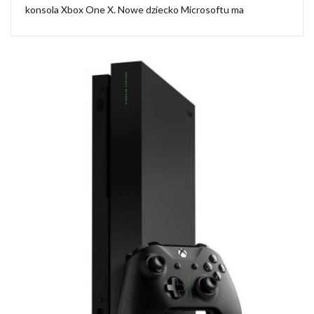
konsola Xbox One X. Nowe dziecko Microsoftu ma
zagwarantować niespotykaną dotąd wydajność oraz obsługę
natywnej rozdzielczości 4K. Czy rzeczywiście jest na co
czekać?...