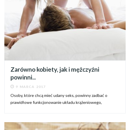
Zarówno kobiety, jak i mężczyźni
powinni...
9 MARCA 2017
Osoby, które chcą mieć udany seks, powinny zadbać o
prawidłowe funkcjonowanie układu krążeniowego,
oddechowego i o kondycję, która pozwoli im na intensywny
wysiłek. Niezwykle istotną rolę przy osiąganiu orgazmu
odgrywają także...