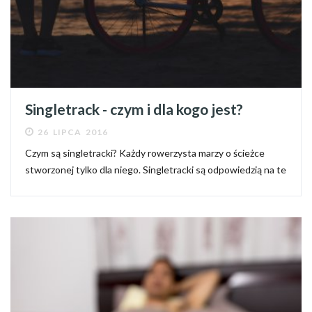
Singletrack - czym i dla kogo jest?
26 LIPCA 2016
Czym są singletracki? Każdy rowerzysta marzy o ścieżce
stworzonej tylko dla niego. Singletracki są odpowiedzią na te
potrzeby - to ścieżki do jazdy rowerem. Jest ich coraz więcej.
Ale jazda po nich to nie zwykła, nudna przejażdżka...