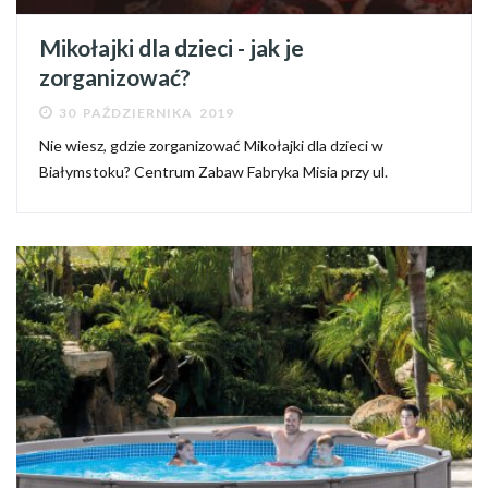
Mikołajki dla dzieci - jak je
zorganizować?
30 PAŹDZIERNIKA 2019
Nie wiesz, gdzie zorganizować Mikołajki dla dzieci w
Białymstoku? Centrum Zabaw Fabryka Misia przy ul.
Zwycięstwa przygotowało bardzo ciekawą ofertę na
choinkową zabawę dla najmłodszych. Zobacz, jakie atrakcje
przewidział na ten...