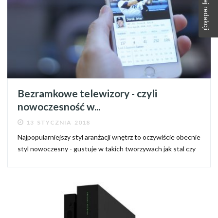
Bezramkowe telewizory - czyli
nowoczesność w...
13 STYCZNIA 2018
Najpopularniejszy styl aranżacji wnętrz to oczywiście obecnie
styl nowoczesny - gustuje w takich tworzywach jak stal czy
szkło, a najlepiej współgra z wysokiej klasy elektroniką,
dlatego niemal każdy pragnie teraz możliwie jak...