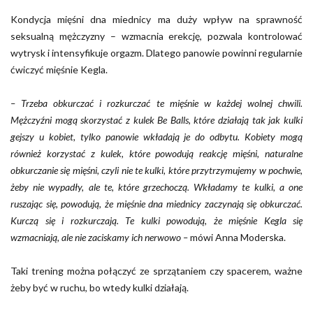
Kondycja mięśni dna miednicy ma duży wpływ na sprawność
seksualną mężczyzny – wzmacnia erekcję, pozwala kontrolować
wytrysk i intensyfikuje orgazm. Dlatego panowie powinni regularnie
ćwiczyć mięśnie Kegla.
– Trzeba obkurczać i rozkurczać te mięśnie w każdej wolnej chwili.
Mężczyźni mogą skorzystać z kulek Be Balls, które działają tak jak kulki
gejszy u kobiet, tylko panowie wkładają je do odbytu. Kobiety mogą
również korzystać z kulek, które powodują reakcję mięśni, naturalne
obkurczanie się mięśni, czyli nie te kulki, które przytrzymujemy w pochwie,
żeby nie wypadły, ale te, które grzechoczą. Wkładamy te kulki, a one
ruszając się, powodują, że mięśnie dna miednicy zaczynają się obkurczać.
Kurczą się i rozkurczają. Te kulki powodują, że mięśnie Kegla się
wzmacniają, ale nie zaciskamy ich nerwowo –
mówi Anna Moderska.
Taki trening można połączyć ze sprzątaniem czy spacerem, ważne
żeby być w ruchu, bo wtedy kulki działają.