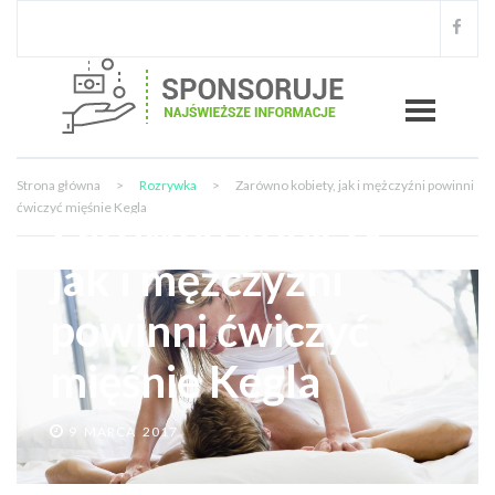
Strona główna
>
Rozrywka
>
Zarówno kobiety, jak i mężczyźni powinni
ćwiczyć mięśnie Kegla
Zarówno kobiety,
jak i mężczyźni
powinni ćwiczyć
mięśnie Kegla
9 MARCA 2017