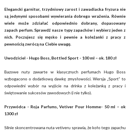
Elegancki garnitur, trzydniowy zarost i zawadiacka fryzura nie
są jedynymi sposobami wywierania dobrego wrażenia. Równie
wiele może zdziałać odpowiednio dobrany, dopasowany
zapach perfum. Sprawdź nasze typy zapachów i wybierz jeden z
nich. Poczujesz się męsko i pewnie a koleżanki z pracy z
pewnością zwrócą na Ciebie uwagę.
Uwodziciel - Hugo Boss, Bottled Sport - 100 ml – ok. 180 zł
Bazowe nuty zawarte w klasycznych perfumach Hugo Boss
wzbogacono o dodatkową dawkę zmysłowości. Wersja „Sport” to
odpowiedni wybór na wyjście na drinka z koleżanką z pracy i
świętowanie sukcesów zawodowych (i nie tylko).
Przywódca - Roja Parfums, Vetiver Pour Homme- 50 ml – ok
1300 zł
Silnie skoncentrowana nuta vetiveru sprawia, że koło tego zapachu