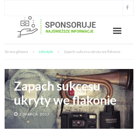
Strona główna
>
Lifestyle
>
Zapach sukcesu ukryty we flakonie
Zapach sukcesu
ukryty we flakonie
2 MARCA 2017