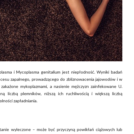
plasma i Mycoplasma genitalium jest niepłodność. Wyniki badań
rocesu zapalnego, prowadzącego do zbliznowacenia jajowodów i w
ej zakażone mykoplazmami, a nasienie mężczyzn zainfekowane U.
ną liczbą plemników, niższą ich ruchliwością i większą liczbą
lności zapładniania.
ostanie wyleczone – może być przyczyną powikłań ciążowych lub