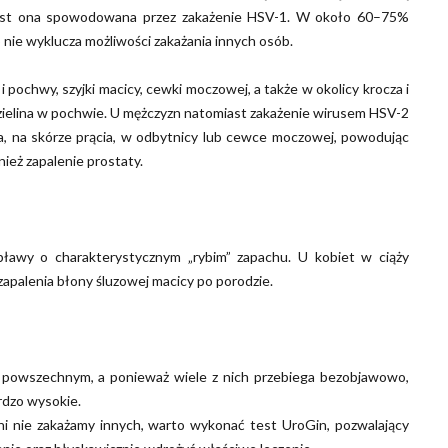
est ona spowodowana przez zakażenie HSV-1. W około 60–75%
nie wyklucza możliwości zakażania innych osób.
 pochwy, szyjki macicy, cewki moczowej, a także w okolicy krocza i
dzielina w pochwie. U mężczyzn natomiast zakażenie wirusem HSV-2
ka, na skórze prącia, w odbytnicy lub cewce moczowej, powodując
ież zapalenie prostaty.
ławy o charakterystycznym „rybim” zapachu. U kobiet w ciąży
apalenia błony śluzowej macicy po porodzie.
 powszechnym, a ponieważ wiele z nich przebiega bezobjawowo,
rdzo wysokie.
ni nie zakażamy innych, warto wykonać test UroGin, pozwalający