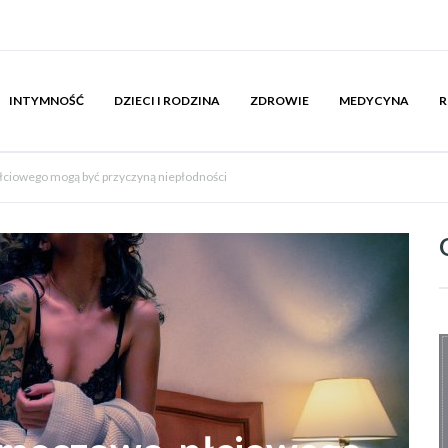
INTYMNOŚĆ
DZIECI I RODZINA
ZDROWIE
MEDYCYNA
R
ciowego mogą być przyczyną niepłodności