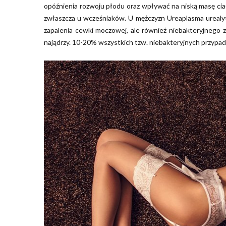
opóźnienia rozwoju płodu oraz wpływać na niską masę ci
zwłaszcza u wcześniaków. U mężczyzn Ureaplasma urealyt
zapalenia cewki moczowej, ale również niebakteryjnego z
najądrzy. 10-20% wszystkich tzw. niebakteryjnych przypa