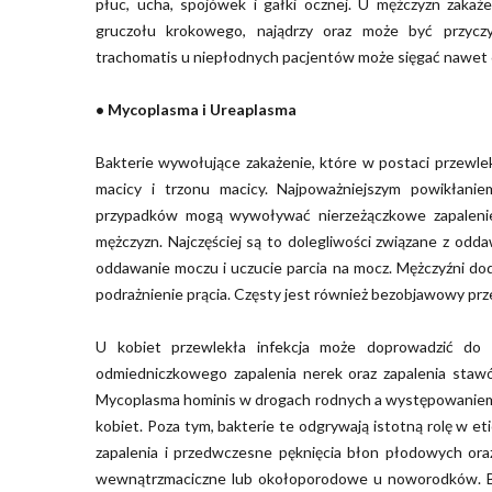
płuc, ucha, spojówek i gałki ocznej. U mężczyzn zakaże
gruczołu krokowego, najądrzy oraz może być przyczy
trachomatis u niepłodnych pacjentów może sięgać nawet
• Mycoplasma i Ureaplasma
Bakterie wywołujące zakażenie, które w postaci przewlek
macicy i trzonu macicy. Najpoważniejszym powikłani
przypadków mogą wywoływać nierzeżączkowe zapalenie
mężczyzn. Najczęściej są to dolegliwości związane z od
oddawanie moczu i uczucie parcia na mocz. Mężczyźni d
podrażnienie prącia. Częsty jest również bezobjawowy prze
U kobiet przewlekła infekcja może doprowadzić do za
odmiedniczkowego zapalenia nerek oraz zapalenia staw
Mycoplasma hominis w drogach rodnych a występowaniem 
kobiet. Poza tym, bakterie te odgrywają istotną rolę w
zapalenia i przedwczesne pęknięcia błon płodowych or
wewnątrzmaciczne lub okołoporodowe u noworodków. Ba