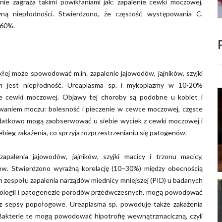
nie zagraża takimi powikłaniami jak: zapalenie cewki moczowej,
ną niepłodności. Stwierdzono, że częstość występowania C.
 60%.
łej może spowodować m.in. zapalenie jajowodów, jajników, szyjki
em jest niepłodność. Ureaplasma sp. i mykoplazmy w 10-20%
 cewki moczowej. Objawy tej choroby są podobne u kobiet i
dawaniem moczu: bolesność i pieczenie w cewce moczowej, częste
odatkowo mogą zaobserwować u siebie wyciek z cewki moczowej i
bieg zakażenia, co sprzyja rozprzestrzenianiu się patogenów.
palenia jajowodów, jajników, szyjki macicy i trzonu macicy,
ów. Stwierdzono wyraźną korelację (10–30%) między obecnością
zespołu zapalenia narządów miednicy mniejszej (PID) u badanych
 etiologii i patogenezie porodów przedwczesnych, mogą powodować
az sepsy popołogowe. Ureaplasma sp. powoduje także zakażenia
kterie te mogą powodować hipotrofię wewnątrzmaciczną, czyli