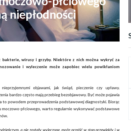
 moczowo-płciowego
ą niepłodności
bakterie, wirusy i grzyby. Niektóre z nich można wykryć za
gnozowanie i wyleczenie może zapobiec wielu powikłaniom
ieprzyjemnymi objawami, jak świąd, pieczenie czy upławy.
ażenia bardzo często mają przebieg bezobjawowy. Być może pojawia
ywa to powodem przeprowadzenia podstawowej diagnostyki. Biorąc
du moczowo-płciowego, warto regularnie wykonywać podstawowe
nów.
łodzieńczym, a nie zostały wyleczone, może przejść w stan przewlekły i w