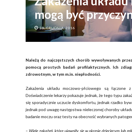
Zakażenia układu
mogą być przyczyn
25 GRUDNIA 2016
Należą do najczęstszych chorób wywoływanych przez 
pomocą prostych badań profilaktycznych. Ich zdia
zdrowotnym, w tym m.in. niepłodności.
Zakażenia układu moczowo-płciowego są łączone z n
Doświadczenie lekarzy pokazuje jednak, że tego typu zak
się sporadycznie uczucie dyskomfortu, jednak rzadko b
jednak pod uwagę następstwa nieleczonej choroby ukła
badanie moczu oraz testy na obecność wybranych patoge
– Wiele zakażeń, które ujawniły się w okresie dziecięcym lub m