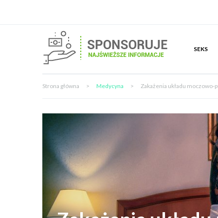
SEKS
Strona główna
>
Medycyna
>
Zakażenia układu moczowo-pł