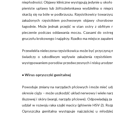
niepłodności. Objawy kliniczne występują jedynie u około 
pieniste upławy lub żółtozielonkawa wydzielina o niep
skarżą się na bóle w podbrzuszu. Rzęsistkowicy towarzy
zakażonych rzęsistkiem pochwowym objawy chorobowe
łagodnie. Może jednak przejść w stan ostry z obfitym 
pieczenie podczas oddawania moczu. Czasami do ostreg
gruczołu krokowego i najądrzy. Rzadko ma miejsce zapalenie
Przewlekła nieleczona rzęsistkowica może być przyczyną n
świadczy o szkodliwym wpływie zakażenia rzęsistkie
występowaniem porodów przedwczesnych i niską urodzeni
• Wirus opryszczki genitalnej
Powoduje zmiany na narządach płciowych i może mieć udzia
okresie ciąży – może uszkodzić układ nerwowy i wiele na
śluzowej i skóry (wargi, narządy płciowe). Odpowiadają za
udział w rozwoju raka szyjki macicy (głównie HSV-2). Roz
Opryszczka genitalna występuje najczęściej u młodzie