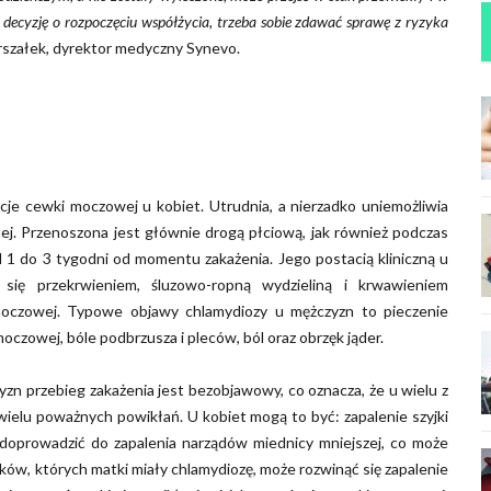
 decyzję o rozpoczęciu współżycia, trzeba sobie zdawać sprawę z ryzyka
rszałek, dyrektor medyczny Synevo.
ekcje cewki moczowej u kobiet. Utrudnia, a nierzadko uniemożliwia
nej. Przenoszona jest głównie drogą płciową, jak również podczas
od 1 do 3 tygodni od momentu zakażenia. Jego postacią kliniczną u
e się przekrwieniem, śluzowo-ropną wydzieliną i krwawieniem
oczowej. Typowe objawy chlamydiozy u mężczyzn to pieczenie
czowej, bóle podbrzusza i pleców, ból oraz obrzęk jąder.
n przebieg zakażenia jest bezobjawowy, co oznacza, że u wielu z
wielu poważnych powikłań. U kobiet mogą to być: zapalenie szyjki
e doprowadzić do zapalenia narządów miednicy mniejszej, co może
ów, których matki miały chlamydiozę, może rozwinąć się zapalenie