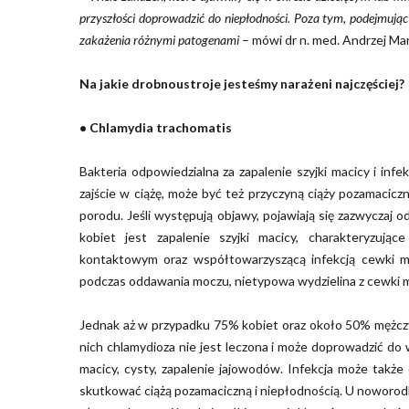
przyszłości doprowadzić do niepłodności. Poza tym, podejmując
zakażenia różnymi patogenami
– mówi dr n. med. Andrzej Ma
Na jakie drobnoustroje jesteśmy narażeni najczęściej?
• Chlamydia trachomatis
Bakteria odpowiedzialna za zapalenie szyjki macicy i inf
zajście w ciążę, może być też przyczyną ciąży pozamacicz
porodu. Jeśli występują objawy, pojawiają się zazwyczaj 
kobiet jest zapalenie szyjki macicy, charakteryzując
kontaktowym oraz współtowarzyszącą infekcją cewki m
podczas oddawania moczu, nietypowa wydzielina z cewki mo
Jednak aż w przypadku 75% kobiet oraz około 50% mężczyz
nich chlamydioza nie jest leczona i może doprowadzić do 
macicy, cysty, zapalenie jajowodów. Infekcja może takż
skutkować ciążą pozamaciczną i niepłodnością. U noworodk