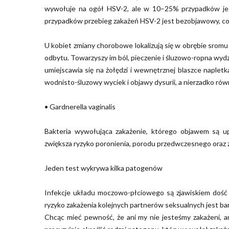
wywołuje na ogół HSV-2, ale w 10–25% przypadków j
przypadków przebieg zakażeń HSV-2 jest bezobjawowy, co 
U kobiet zmiany chorobowe lokalizują się w obrębie sromu i
odbytu. Towarzyszy im ból, pieczenie i śluzowo-ropna wy
umiejscawia się na żołędzi i wewnętrznej blaszce naplet
wodnisto-śluzowy wyciek i objawy dysurii, a nierzadko równ
• Gardnerella vaginalis
Bakteria wywołująca zakażenie, którego objawem są up
zwiększa ryzyko poronienia, porodu przedwczesnego oraz z
Jeden test wykrywa kilka patogenów
Infekcje układu moczowo-płciowego są zjawiskiem dość
ryzyko zakażenia kolejnych partnerów seksualnych jest ba
Chcąc mieć pewność, że ani my nie jesteśmy zakażeni, a