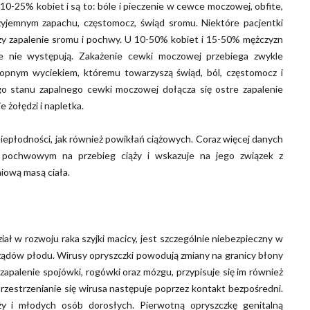
10-25% kobiet i są to: bóle i pieczenie w cewce moczowej, obfite,
rzyjemnym zapachu, częstomocz, świąd sromu. Niektóre pacjentki
szy zapalenie sromu i pochwy. U 10-50% kobiet i 15-50% mężczyzn
 nie występują. Zakażenie cewki moczowej przebiega zwykle
ropnym wyciekiem, któremu towarzyszą świąd, ból, częstomocz i
o stanu zapalnego cewki moczowej dołącza się ostre zapalenie
 żołędzi i napletka.
iepłodności, jak również powikłań ciążowych. Coraz więcej danych
m pochwowym na przebieg ciąży i wskazuje na jego związek z
ową masą ciała.
ł w rozwoju raka szyjki macicy, jest szczególnie niebezpieczny w
rządów płodu. Wirusy opryszczki powodują zmiany na granicy błony
 zapalenie spojówki, rogówki oraz mózgu, przypisuje się im również
przestrzenianie się wirusa następuje poprzez kontakt bezpośredni.
ży i młodych osób dorosłych. Pierwotną opryszczkę genitalną