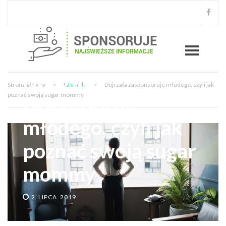
Dojrzała
Strona główna
>
Lifestyle
>
Dojrzała zasponsoruje młodego, czyli jak
poznać swoją sugar mommy
zasponsoruje
młodego, czyli jak
poznać swoją sugar
mommy
2 LIPCA 2019