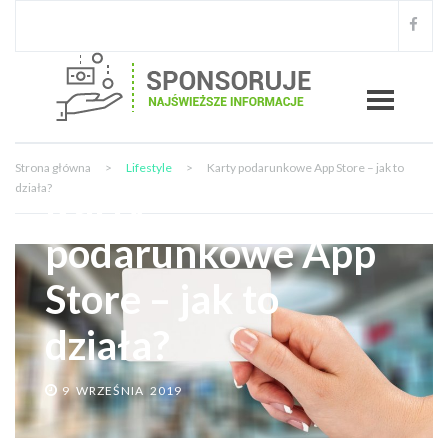
Strona główna
>
Lifestyle
>
Karty podarunkowe App Store – jak to
działa?
Karty
podarunkowe App
Store – jak to
działa?
9 WRZEŚNIA 2019