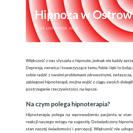
Hipnoza w Ostrow
24 LISTOPADA 2020
Większość z nas słyszała o hipnozie, jednak nie każdy zasta
Depresja, nerwica i towarzyszące temu fobie i lęki to bolą
sobie radzić z swoimi problemami zdrowotnymi, zwłaszcza, 
zabiegowi hipnoterapii, można wyjść z ciągu swoich dolegli
postrzeganie rzeczywistości, na lepsze.
Na czym polega hipnoterapia?
Hipnoterapia polega na wprowadzeniu pacjenta w stan h
reakcji naszego mózgu na sugestię. Doświadczony hipnot
stan naszej świadomości i percepcji. Większość nie udog