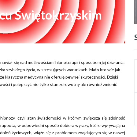
cu Świętokrzyskim
nawiał się nad możliwościami hipnoterapii i sposobem jej działania.
czka szybkiego życia, w stresujących warunkach. Mało kto wie jak
że klasyczna medycyna nie oferuję pewnej skuteczności. Dzięki
wości i polepszyć nie tylko stan zdrowotny ale również zmienić
ipnozy, czyli stan świadomości w którym zwiększa się zdolność
erapeuta, w odpowiedni sposób dobiera wyrazy, które wpływają na
odnień życiowych, wiąże się z problemem znajdującym się w naszej