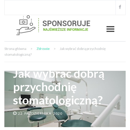
Strona główna
>
Zdrowie
>
Jak wybrać dobrą przychodnię
stomatologiczną?
Jak wybrać dobrą
przychodnię
stomatologiczną?
22 PAŹDZIERNIKA 2020