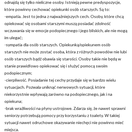
odnajdą się tylko nieliczne osoby. Istnieją pewne predyspozycje,
które powinny cechować opiekunki osób starszych. Są to:
-empatia. Jest to jedna z najważniejszych cech. Osoby, które chcą
opiekować się osobami starszymi muszą posiadać zdolność
wczuwania się w emocje podopiecznego i jego bliskich, ale nie mogą
im ulegać;
-sympatia dla osób starszych. Opiekunką/opiekunem osób
starszych nie może zostać osoba, która z różnych powodów nie lubi
osób starszych bądź obawia się starości. Osoby takie nie będą w
stanie prawidłowo opiekować się i służyć pomocą swoim
podopiecznym;
-cierpliwość. Posiadanie tej cechy przydaje się w bardzo wielu
sytuacjach. Pozwala uniknąć nerwowych sytuacji, które
niekorzystnie wpływają zarówno na podopiecznego, jak i na
opiekuna;
-brak wrażliwości na płyny ustrojowe. Zdarza się, że nawet sprawni
seniorzy potrzebują pomocy przy korzystaniu z toalety. W takiej
sytuacji nawet odruchowe okazywanie niechęci nie powinno mieć
miejsca.