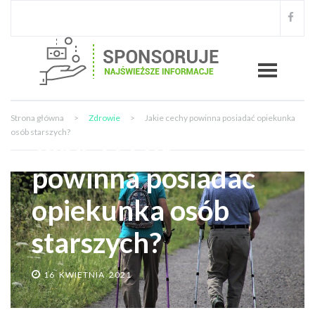
Strona główna
>
Zdrowie
>
Jakie cechy powinna posiadać opiekunka
osób starszych?
Jakie cechy
powinna posiadać
opiekunka osób
starszych?
16 KWIETNIA 2021