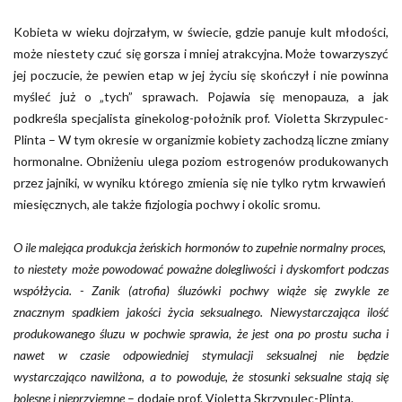
Kobieta w wieku dojrzałym, w świecie, gdzie panuje kult młodości,
może niestety czuć się gorsza i mniej atrakcyjna. Może towarzyszyć
jej poczucie, że pewien etap w jej życiu się skończył i nie powinna
myśleć już o „tych” sprawach. Pojawia się menopauza, a jak
podkreśla specjalista ginekolog-położnik prof. Violetta Skrzypulec-
Plinta – W tym okresie w organizmie kobiety zachodzą liczne zmiany
hormonalne. Obniżeniu ulega poziom estrogenów produkowanych
przez jajniki, w wyniku którego zmienia się nie tylko rytm krwawień
miesięcznych, ale także fizjologia pochwy i okolic sromu.
O ile malejąca produkcja żeńskich hormonów to zupełnie normalny proces,
to niestety może powodować poważne dolegliwości i dyskomfort podczas
współżycia. - Zanik (atrofia) śluzówki pochwy wiąże się zwykle ze
znacznym spadkiem jakości życia seksualnego. Niewystarczająca ilość
produkowanego śluzu w pochwie sprawia, że jest ona po prostu sucha i
nawet w czasie odpowiedniej stymulacji seksualnej nie będzie
wystarczająco nawilżona, a to powoduje, że stosunki seksualne stają się
bolesne i nieprzyjemne
– dodaje prof. Violetta Skrzypulec-Plinta.