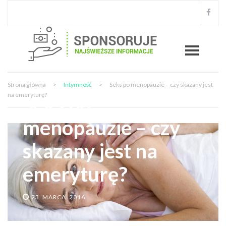
Strona główna
>
Intymność
>
Seks po menopauzie – czy skazany jest
na emeryturę?
Seks po
menopauzie – czy
skazany jest na
emeryturę?
23 MARCA 2016