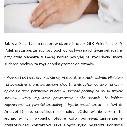
Jak wynika z badań przeprowadzonych przez GfK Polonia aż 71%
Polek przyznaje, że suchość pochwy wpływa na ich życie seksualne,
przy czym niemalże ¾ (74%) kobiet powyżej 50 roku życia uważa
suchość pochwy za zbyt osobisty temat do rozmów.
- Przy suchości pochwy pojawia się wielokrotnie uczucie wstydu. Niełatwo
też powiedzieć o tym partnerowi, choć tu wiele zależy od tego, na czym
opiera się dana partnerska relacja. A suchość pochwy to ból w trakcie
stosunku, który regularnie powtarzany, może sprawić, że kobieta
zaprzestanie aktywności seksualnej i będzie unikać seksu
– mówi dr
Andrzej Depko, specjalista seksuolog. „Odstawianie seksu” to
jednak w tym wypadku błędne koło, ponieważ zmniejszenie
częstotliwości kontaktów seksualnych tylko pogarsza kondycję