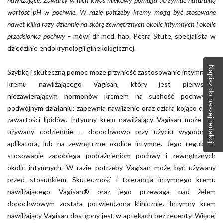
nawilżające. Zawarty w nich kwas mlekowy pomaga utrzymać naturalną
wartość pH w pochwie. W razie potrzeby kremy mogą być stosowane
nawet kilka razy dziennie na skórę zewnętrznych okolic intymnych i okolic
przedsionka pochwy –
mówi dr med. hab. Petra Stute, specjalista w
dziedzinie endokrynologii ginekologicznej.
Napisz do naszej redakcji
Szybką i skuteczną pomoc może przynieść zastosowanie intymnego
kremu nawilżającego Vagisan, który jest pierwszym
niezawierającym hormonów kremem na suchość pochwy o
podwójnym działaniu: zapewnia nawilżenie oraz działa kojąco dzięki
zawartości lipidów. Intymny krem nawilżający Vagisan może być
używany codziennie – dopochwowo przy użyciu wygodnego
aplikatora, lub na zewnętrzne okolice intymne. Jego regularne
stosowanie zapobiega podrażnieniom pochwy i zewnętrznych
okolic intymnych. W razie potrzeby Vagisan może być używany
przed stosunkiem. Skuteczność i tolerancja intymnego kremu
nawilżającego Vagisan® oraz jego przewaga nad żelem
dopochwowym została potwierdzona klinicznie. Intymny krem
nawilżający Vagisan dostępny jest w aptekach bez recepty. Więcej