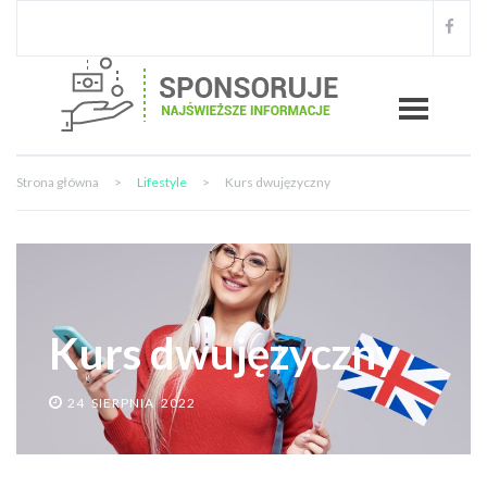
Strona główna
>
Lifestyle
>
Kurs dwujęzyczny
Kurs dwujęzyczny
24 SIERPNIA 2022