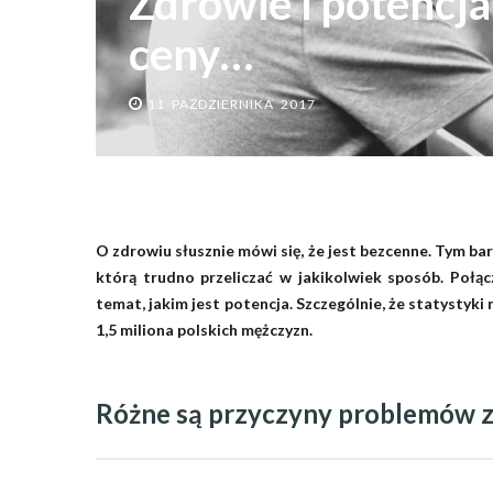
Zdrowie i potencja 
ceny…
11 PAŹDZIERNIKA 2017
O zdrowiu słusznie mówi się, że jest bezcenne. Tym b
którą trudno przeliczać w jakikolwiek sposób. Połą
temat, jakim jest potencja. Szczególnie, że statysty
1,5 miliona polskich mężczyzn.
Różne są przyczyny problemów z