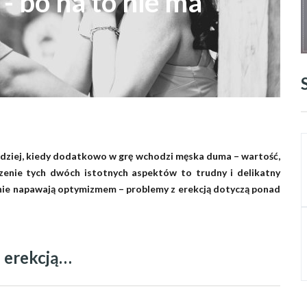
- bo na to nie ma
ardziej, kiedy dodatkowo w grę wchodzi męska duma – wartość,
czenie tych dwóch istotnych aspektów to trudny i delikatny
ki nie napawają optymizmem – problemy z erekcją dotyczą ponad
 erekcją…