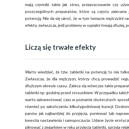
mają czynniki takie jak stres, przepracowanie czy uż
poszczególnych preparatów, które są często zalecane
potencją. Nie da się ukryć, że w tym temacie mężczyźni ra
efekty, zwłaszcza, jeśli problemy w sypialni trwają dłużej, 
Liczą się trwałe efekty
Warto wiedzieć, że tzw. tabletki na potencję to nie tylk
Zwłaszcza, że dla mężczyzn, którzy chcą prowadzić regu
dłuższym okresie czasu. Zaleca się wówczas takie preparaty
tabletki np. godzinę przed stosunkiem. W przypadku takic
warto zainwestować czas w poznanie skutecznych sposobów
również po zakończeniu kilkutygodniowej kuracji. Dosko
panów jak najbardziej do przyjęcia, ponieważ tak napra
kwestia nastawienia i samopoczucia. Udane życie erotyczne
pilnować z zegarkiem w ręku przyjęcia tabletki, sprzyja relak