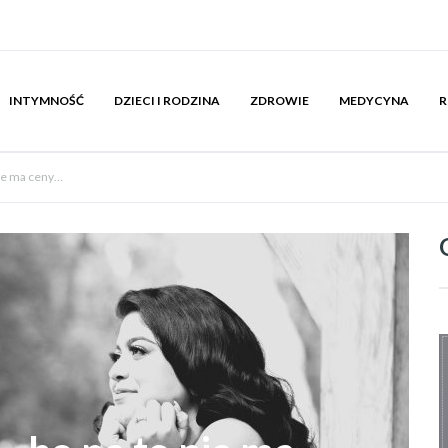
INTYMNOŚĆ
DZIECI I RODZINA
ZDROWIE
MEDYCYNA
R
nie ma ceny…