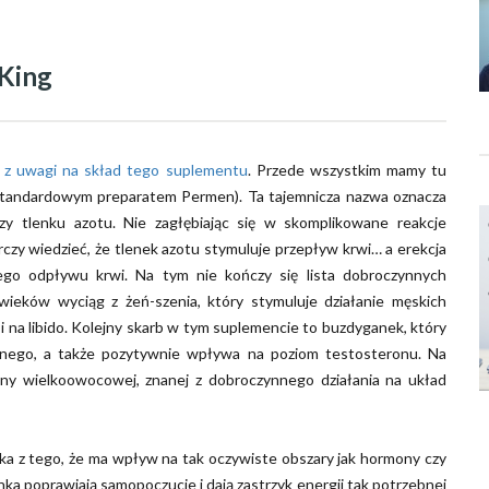
King
a z uwagi na skład tego suplementu
. Przede wszystkim mamy tu
e standardowym preparatem Permen). Ta tajemnicza nazwa oznacza
y tlenku azotu. Nie zagłębiając się w skomplikowane reakcje
zy wiedzieć, że tlenek azotu stymuluje przepływ krwi… a erekcja
ego odpływu krwi. Na tym nie kończy się lista dobroczynnych
ieków wyciąg z żeń-szenia, który stymuluje działanie męskich
 na libido. Kolejny skarb w tym suplemencie to buzdyganek, który
cznego, a także pozytywnie wpływa na poziom testosteronu. Na
y wielkoowocowej, znanej z dobroczynnego działania na układ
a z tego, że ma wpływ na tak oczywiste obszary jak hormony czy
ka poprawiają samopoczucie i dają zastrzyk energii tak potrzebnej