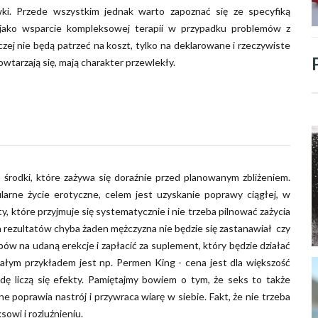
ywki. Przede wszystkim jednak warto zapoznać się ze specyfiką
 jako wsparcie kompleksowej terapii w przypadku problemów z
czej nie będą patrzeć na koszt, tylko na deklarowane i rzeczywiste
powtarzają się, mają charakter przewlekły.
o środki, które zażywa się doraźnie przed planowanym zbliżeniem.
larne życie erotyczne, celem jest uzyskanie poprawy ciągłej, w
, które przyjmuje się systematycznie i nie trzeba pilnować zażycia
h rezultatów chyba żaden mężczyzna nie będzie się zastanawiał czy
 na udaną erekcje i zapłacić za suplement, który będzie działać
nałym przykładem jest np. Permen King - cena jest dla większość
wdę liczą się efekty. Pamiętajmy bowiem o tym, że seks to także
 poprawia nastrój i przywraca wiarę w siebie. Fakt, że nie trzeba
sowi i rozluźnieniu.