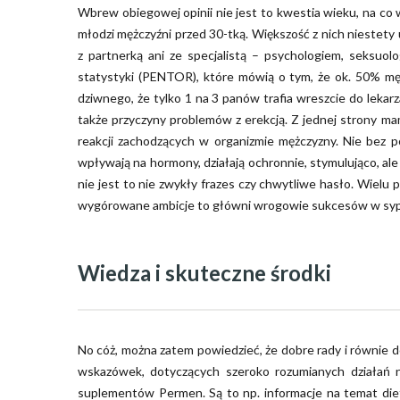
Wbrew obiegowej opinii nie jest to kwestia wieku, na co
młodzi mężczyźni przed 30-tką. Większość z nich niestety 
z partnerką ani ze specjalistą – psychologiem, seksu
statystyki (PENTOR), które mówią o tym, że ok. 50% mę
dziwnego, że tylko 1 na 3 panów trafia wreszcie do lekarz
także przyczyny problemów z erekcją. Z jednej strony 
reakcji zachodzących w organizmie mężczyzny. Nie bez 
wpływają na hormony, działają ochronnie, stymulująco, ale 
nie jest to nie zwykły frazes czy chwytliwe hasło. Wielu 
wygórowane ambicje to główni wrogowie sukcesów w sypi
Wiedza i skuteczne środki
No cóż, można zatem powiedzieć, że dobre rady i równie 
wskazówek, dotyczących szeroko rozumianych działań n
suplementów Permen. Są to np. informacje na temat diety