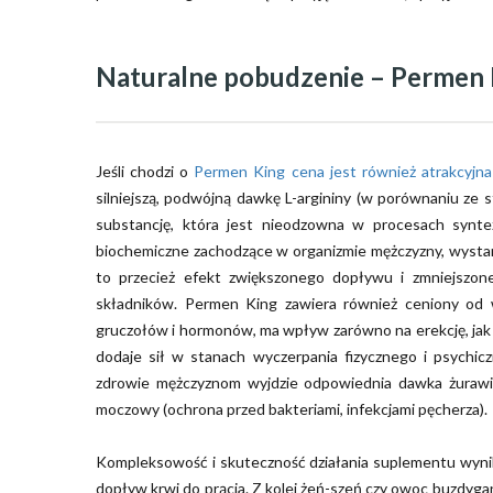
Naturalne pobudzenie – Permen 
Jeśli chodzi o
Permen King cena jest również atrakcyjn
silniejszą, podwójną dawkę L-argininy (w porównaniu z
substancję, która jest nieodzowna w procesach syntez
biochemiczne zachodzące w organizmie mężczyzny, wystarc
to przecież efekt zwiększonego dopływu i zmniejszon
składników. Permen King zawiera również ceniony od w
gruczołów i hormonów, ma wpływ zarówno na erekcję, jak i
dodaje sił w stanach wyczerpania fizycznego i psychi
zdrowie mężczyznom wyjdzie odpowiednia dawka żurawin
moczowy (ochrona przed bakteriami, infekcjami pęcherza).
Kompleksowość i skuteczność działania suplementu wynik
dopływ krwi do prącia. Z kolei żeń-szeń czy owoc buzdygan