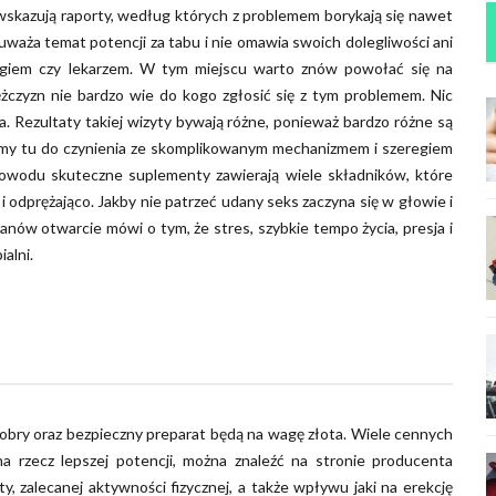
 wskazują raporty, według których z problemem borykają się nawet
uważa temat potencji za tabu i nie omawia swoich dolegliwości ani
ologiem czy lekarzem. W tym miejscu warto znów powołać się na
żczyzn nie bardzo wie do kogo zgłosić się z tym problemem. Nic
a. Rezultaty takiej wizyty bywają różne, ponieważ bardzo różne są
mamy tu do czynienia ze skomplikowanym mechanizmem i szeregiem
powodu skuteczne suplementy zawierają wiele składników, które
i odprężająco. Jakby nie patrzeć udany seks zaczyna się w głowie i
panów otwarcie mówi o tym, że stres, szybkie tempo życia, presja i
alni.
dobry oraz bezpieczny preparat będą na wagę złota. Wiele cennych
a rzecz lepszej potencji, można znaleźć na stronie producenta
, zalecanej aktywności fizycznej, a także wpływu jaki na erekcję