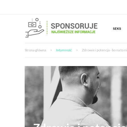
SEKS
Strona główna
>
Intymność
>
Zdrowie i potencja - bo na to 