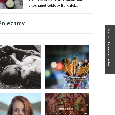
ukochanej kobiety. Bardziej...
Polecamy
Napisz do naszej redakcji