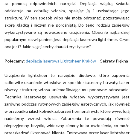
za pomocą odpowiednich narzędzi. Depilacja wiązką światła
oddziałuje na cebulkę włoska, spalając ją i uszkadzając jego
strukturę. W ten sposób włos nie może odrosnąć, pozostawiając
skórę gładką i niczym nie porośniętą. Do tego rodzaju zabiegów
wykorzystywane są nowoczesne urządzenia. Obecnie najbardziej
popularnym rozwiązaniem jest depilacja laserowa lightsheer. Czym
ona jest? Jakie są jej cechy charakterystyczne?
Polecamy:
depilacja laserowa Lightsheer Kraków
– Sekrety Piękna
Urządzenie lightsheer to narzędzie diodowe, które zapewnia
całkowite usuniecie włosków, w sposób skuteczny i trwały. Laser
niszczy strukturę włosa uniemożliwiając mu ponowne odrastanie.
Technika laserowego usuwania włosów wykorzystywana jest
zarówno podczas rutynowych zabiegów estetycznych, jak również
w przypadku jakichkolwiek zaburzeń hormonalnych, które wywołują
nadmierny wzrost włosa. Zaburzenia te powodują również
nieprzyjemny, brzydki, widoczny ciemny kolor owłosienia, co może
przeszkadzać i krępować klienta. Emitowana przez laser lightsheer