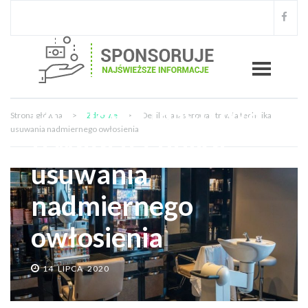
Depilacja laserowa -
Strona główna
>
Zdrowie
>
Depilacja laserowa - trwała technika
usuwania nadmiernego owłosienia
trwała technika
usuwania
nadmiernego
owłosienia
14 LIPCA 2020